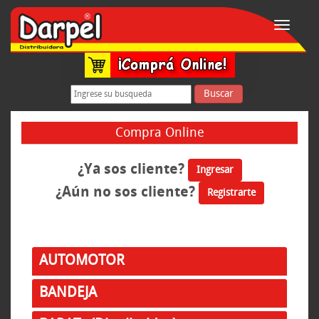
Toggle
navigati
Buscar
Compra Online
¿Ya sos cliente?
Ingresar
¿Aún no sos cliente?
Registrarte
AUTOMOTOR
BANDEJA