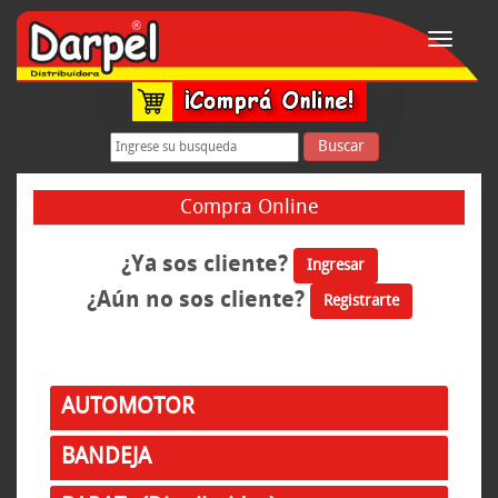
Toggle
navigati
Buscar
Compra Online
¿Ya sos cliente?
Ingresar
¿Aún no sos cliente?
Registrarte
AUTOMOTOR
BANDEJA