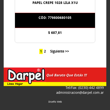
PAPEL CREPE 1028 LILA X1U
CÓD: 779800680105
$ 687,81
1
2
Siguiente >>
Qué Barato Que Estás !!!
Tel/Fax: (0230) 442 4899
administracion@darpel.com.ar
Diseño Web