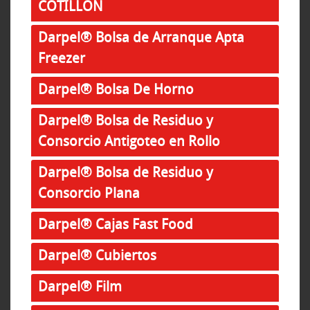
COTILLON
Darpel® Bolsa de Arranque Apta
Freezer
Darpel® Bolsa De Horno
Darpel® Bolsa de Residuo y
Consorcio Antigoteo en Rollo
Darpel® Bolsa de Residuo y
Consorcio Plana
Darpel® Cajas Fast Food
Darpel® Cubiertos
Darpel® Film