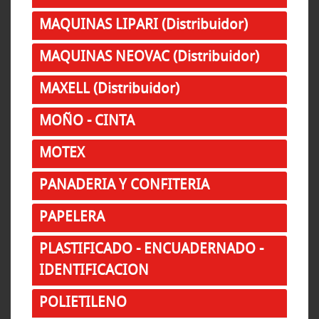
MAQUINAS LIPARI (Distribuidor)
MAQUINAS NEOVAC (Distribuidor)
MAXELL (Distribuidor)
MOÑO - CINTA
MOTEX
PANADERIA Y CONFITERIA
PAPELERA
PLASTIFICADO - ENCUADERNADO -
IDENTIFICACION
POLIETILENO