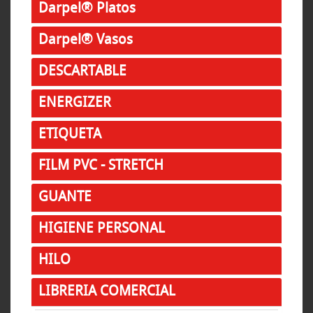
Darpel® Platos
Darpel® Vasos
DESCARTABLE
ENERGIZER
ETIQUETA
FILM PVC - STRETCH
GUANTE
HIGIENE PERSONAL
HILO
LIBRERIA COMERCIAL