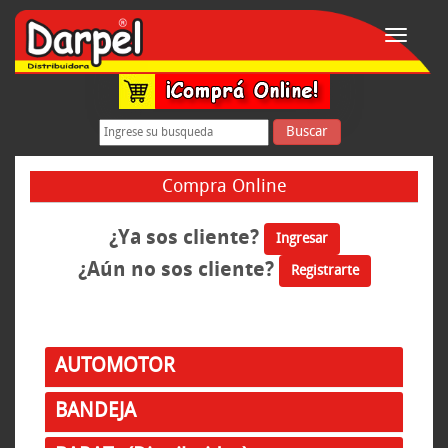
Toggle
navigati
Buscar
Compra Online
¿Ya sos cliente?
Ingresar
¿Aún no sos cliente?
Registrarte
AUTOMOTOR
BANDEJA