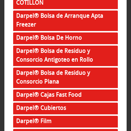
COTILLON
Darpel® Bolsa de Arranque Apta
Freezer
Darpel® Bolsa De Horno
Darpel® Bolsa de Residuo y
Consorcio Antigoteo en Rollo
Darpel® Bolsa de Residuo y
Consorcio Plana
Darpel® Cajas Fast Food
Darpel® Cubiertos
Darpel® Film