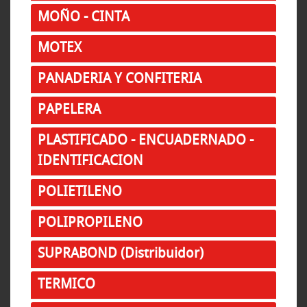
MOÑO - CINTA
MOTEX
PANADERIA Y CONFITERIA
PAPELERA
PLASTIFICADO - ENCUADERNADO -
IDENTIFICACION
POLIETILENO
POLIPROPILENO
SUPRABOND (Distribuidor)
TERMICO