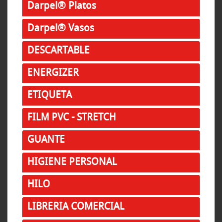
Darpel® Platos
Darpel® Vasos
DESCARTABLE
ENERGIZER
ETIQUETA
FILM PVC - STRETCH
GUANTE
HIGIENE PERSONAL
HILO
LIBRERIA COMERCIAL