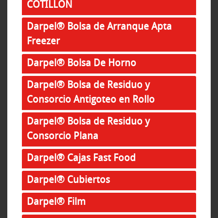
COTILLON
Darpel® Bolsa de Arranque Apta
Freezer
Darpel® Bolsa De Horno
Darpel® Bolsa de Residuo y
Consorcio Antigoteo en Rollo
Darpel® Bolsa de Residuo y
Consorcio Plana
Darpel® Cajas Fast Food
Darpel® Cubiertos
Darpel® Film