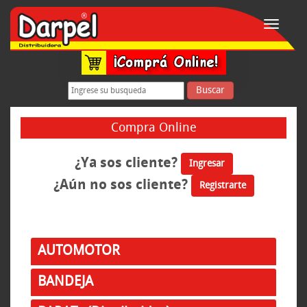
Toggle
navigati
Buscar
Compra Online
¿Ya sos cliente?
Ingresar
¿Aún no sos cliente?
Registrarte
AUTOMOTOR
BANDEJA