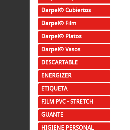
Darpel® Cubiertos
Darpel® Film
Darpel® Platos
Darpel® Vasos
DESCARTABLE
ENERGIZER
ETIQUETA
FILM PVC - STRETCH
GUANTE
HIGIENE PERSONAL