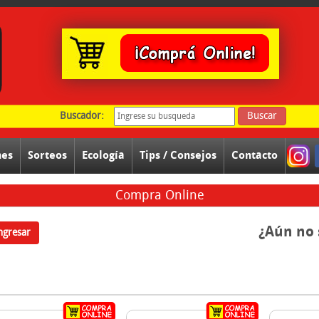
Buscador:
Buscar
nes
Sorteos
Ecología
Tips / Consejos
Contacto
Compra Online
¿Aún no 
ngresar