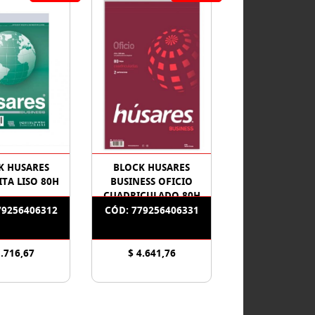
K HUSARES
BLOCK HUSARES
TA LISO 80H
BUSINESS OFICIO
CUADRICULADO 80H
79256406312
CÓD: 779256406331
1.716,67
$ 4.641,76