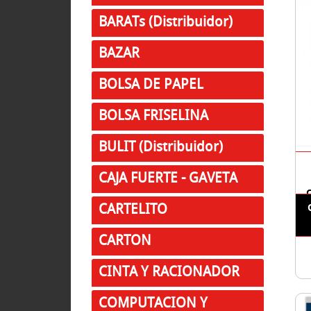
BARATs (Distribuidor)
BAZAR
BOLSA DE PAPEL
BOLSA FRISELINA
BULIT (Distribuidor)
CAJA FUERTE - GAVETA
CARTELITO
CARTON
CINTA Y RACIONADOR
COMPUTACION Y