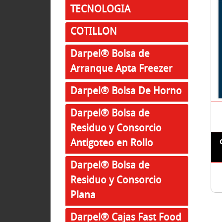
TECNOLOGIA
COTILLON
Darpel® Bolsa de
Arranque Apta Freezer
Darpel® Bolsa De Horno
Darpel® Bolsa de
Residuo y Consorcio
Antigoteo en Rollo
Darpel® Bolsa de
Residuo y Consorcio
Plana
Darpel® Cajas Fast Food