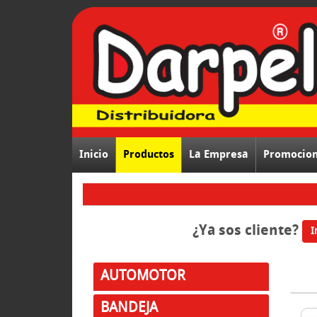
Inicio
Productos
La Empresa
Promocio
¿Ya sos cliente?
I
AUTOMOTOR
BANDEJA
LINE
Compra ONLINE