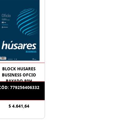
BLOCK HUSARES
BUSINESS OFCIO
RAYADO 80H
CÓD: 779256406332
$ 4.641,64