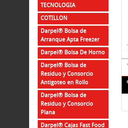
TECNOLOGIA
COTILLON
Darpel® Bolsa de
Arranque Apta Freezer
Darpel® Bolsa De Horno
Darpel® Bolsa de
Residuo y Consorcio
Antigoteo en Rollo
Darpel® Bolsa de
Residuo y Consorcio
Plana
Darpel® Cajas Fast Food