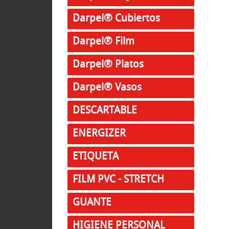
Darpel® Cubiertos
Darpel® Film
Darpel® Platos
Darpel® Vasos
DESCARTABLE
ENERGIZER
ETIQUETA
FILM PVC - STRETCH
GUANTE
HIGIENE PERSONAL