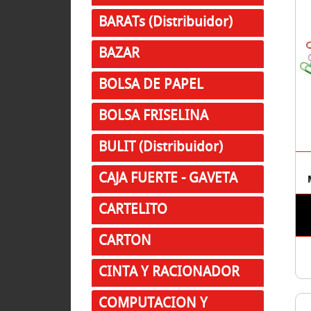
BARATs (Distribuidor)
BAZAR
BOLSA DE PAPEL
BOLSA FRISELINA
BULIT (Distribuidor)
CAJA FUERTE - GAVETA
CARTELITO
CARTON
CINTA Y RACIONADOR
COMPUTACION Y