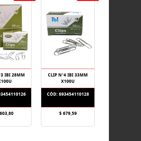
°3 IBI 28MM
CLIP N°4 IBI 33MM
X100U
X100U
93454110126
CÓD: 693454110128
 603,80
$ 679,59