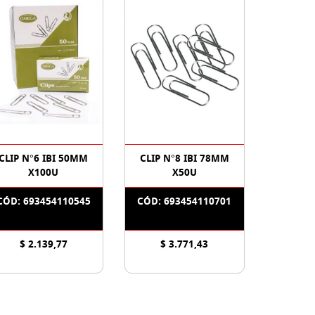
CLIP N°6 IBI 50MM
CLIP N°8 IBI 78MM
X100U
X50U
CÓD: 693454110545
CÓD: 693454110701
$ 2.139,77
$ 3.771,43