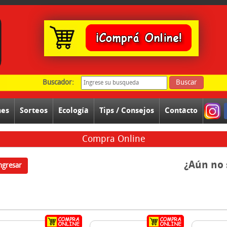
Buscador:
Buscar
nes
Sorteos
Ecología
Tips / Consejos
Contacto
Compra Online
¿Aún no 
ngresar