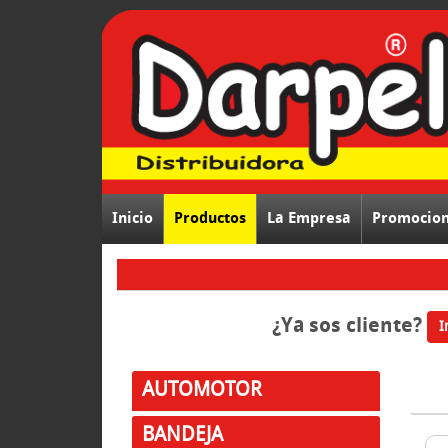
Inicio
Productos
La Empresa
Promocio
¿Ya sos cliente?
I
AUTOMOTOR
BANDEJA
LINE
Compra ONLINE