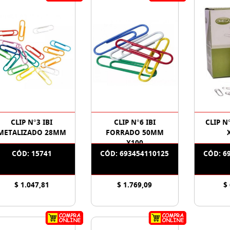
CLIP N°3 IBI
CLIP N°6 IBI
CLIP N
METALIZADO 28MM
FORRADO 50MM
X100
CÓD: 15741
CÓD: 693454110125
CÓD: 6
$ 1.047,81
$ 1.769,09
$