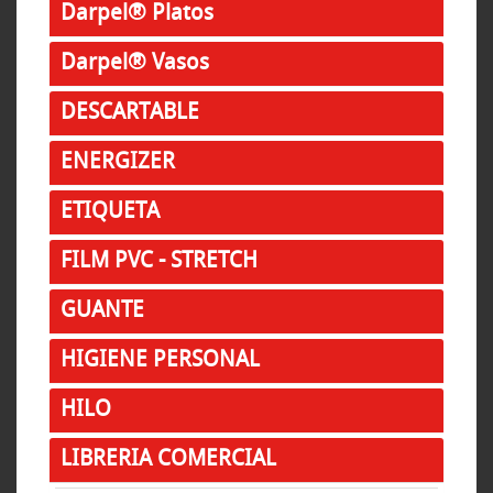
Darpel® Platos
Darpel® Vasos
DESCARTABLE
ENERGIZER
ETIQUETA
FILM PVC - STRETCH
GUANTE
HIGIENE PERSONAL
HILO
LIBRERIA COMERCIAL