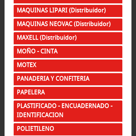
MAQUINAS LIPARI (Distribuidor)
MAQUINAS NEOVAC (Distribuidor)
MAXELL (Distribuidor)
MOÑO - CINTA
MOTEX
PANADERIA Y CONFITERIA
PAPELERA
PLASTIFICADO - ENCUADERNADO -
IDENTIFICACION
POLIETILENO