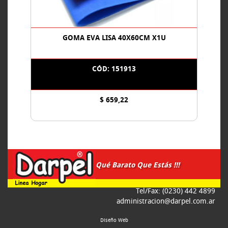
GOMA EVA LISA 40X60CM X1U
CÓD: 151913
$ 659,22
Qué Barato Que Estás !!!
Tel/Fax: (0230) 442 4899
administracion@darpel.com.ar
Diseño Web