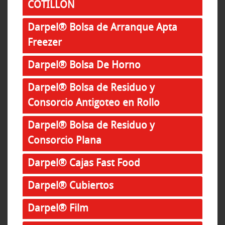
COTILLON
Darpel® Bolsa de Arranque Apta
Freezer
Darpel® Bolsa De Horno
Darpel® Bolsa de Residuo y
Consorcio Antigoteo en Rollo
Darpel® Bolsa de Residuo y
Consorcio Plana
Darpel® Cajas Fast Food
Darpel® Cubiertos
Darpel® Film