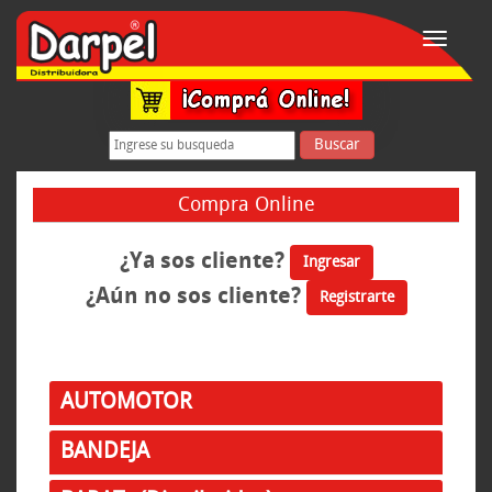
Toggle
navigati
Buscar
Compra Online
¿Ya sos cliente?
Ingresar
¿Aún no sos cliente?
Registrarte
AUTOMOTOR
BANDEJA