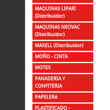
MAQUINAS LIPARI
(Distribuidor)
MAQUINAS NEOVAC
(Distribuidor)
MAXELL (Distribuidor)
MOÑO - CINTA
MOTEX
PANADERIA Y
CONFITERIA
PAPELERA
PLASTIFICADO -