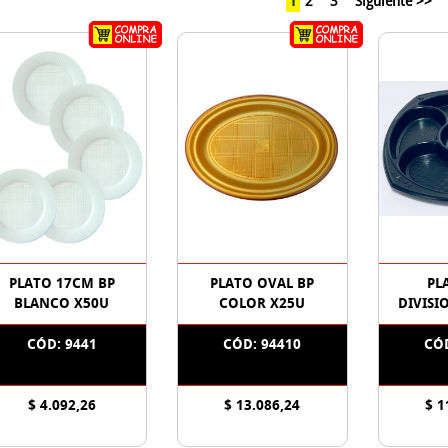
1
2
3
Siguiente >>
PLATO 17CM BP
PLATO OVAL BP
PL
BLANCO X50U
COLOR X25U
DIVISI
CÓD: 9441
CÓD: 94410
CÓD
$ 4.092,26
$ 13.086,24
$ 1