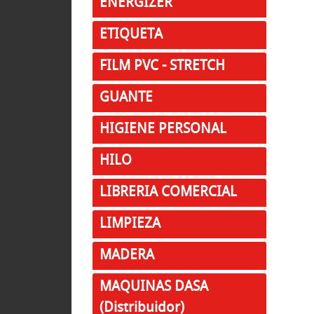
ENERGIZER
ETIQUETA
FILM PVC - STRETCH
GUANTE
HIGIENE PERSONAL
HILO
LIBRERIA COMERCIAL
LIMPIEZA
MADERA
MAQUINAS DASA
(Distribuidor)