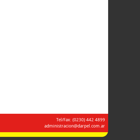
Tel/Fax: (0230) 442 4899
administracion@darpel.com.ar