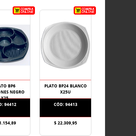
ATO BP6
PLATO BP24 BLANCO
ONES NEGRO
X25U
X25
: 94412
CÓD: 94413
1.154,89
$ 22.309,95