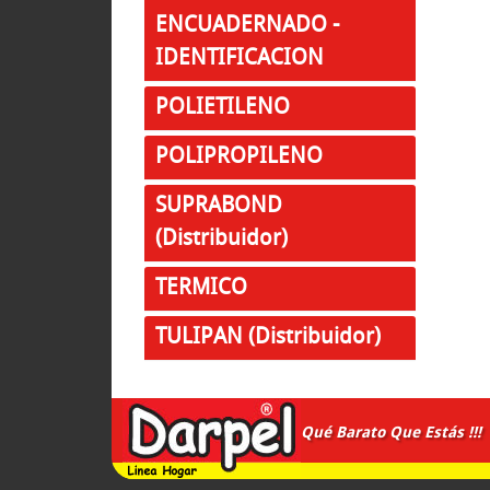
ENCUADERNADO -
IDENTIFICACION
POLIETILENO
POLIPROPILENO
SUPRABOND
(Distribuidor)
TERMICO
TULIPAN (Distribuidor)
Qué Barato Que Estás !!!